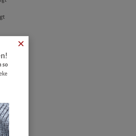
gt
en!
n so
eke
, die
 ihrer
ir