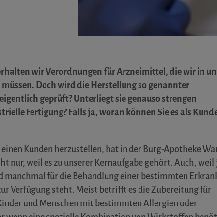
alten wir Verordnungen für Arzneimittel, die wir in un
n müssen. Doch wird die Herstellung so genannter
eigentlich geprüft? Unterliegt sie genauso strengen
trielle Fertigung? Falls ja, woran können Sie es als Kund
ür einen Kunden herzustellen, hat in der Burg-Apotheke Wa
cht nur, weil es zu unserer Kernaufgabe gehört. Auch, weil 
nd manchmal für die Behandlung einer bestimmten Erkra
zur Verfügung steht. Meist betrifft es die Zubereitung für
 Kinder und Menschen mit bestimmten Allergien oder
r wenn eine spezielle Kombination von Wirkstoffen benöt