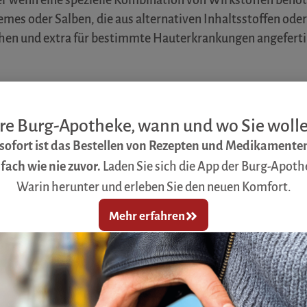
emes oder Salben, die aus alternativen Inhaltsstoffen oder
hen und extra für bestimmte Hauterkrankungen angeferti
n sichern die Qualität
Individuelle Rezepturen herzustellen, verlangt Präzision,
re Burg-Apotheke, wann und wo Sie woll
ihrer Fertigstellung durchläuft eine Rezeptur drei
sofort ist das Bestellen von Rezepten und Medikamente
fach wie nie zuvor.
Laden Sie sich
die App der Burg-Apoth
Warin herunter und erleben Sie den neuen Komfort.
lung
werden sämtliche Rohstoffe chemischen und
Prüfungen unterzogen. Auch die Rezeptur selbst wird auf
Mehr erfahren
erprüft. Wir schauen, ob die Bestandteile zusammenpassen
lausibel sind, die Dosierung und die Dauer der
timmig ist und die Inhaltsstoffe sich nicht gegenseitig in
ächtigen. Sollten Unstimmigkeiten auftreten, sprechen w