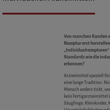
Von manchen Kunden erh
Rezeptur erst herstelle
„Individualrezepturen“ 
Standards wie die indus
erkennen?
Arzneimittel speziell f
eine lange Tradition. Ni
Mensch anders tickt, u
kein Fertigarzneimittel 
Säuglinge, Kleinkinder,
Unverträglichkeiten ode