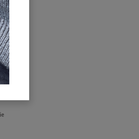
et –
argen-
iert.
als
ie