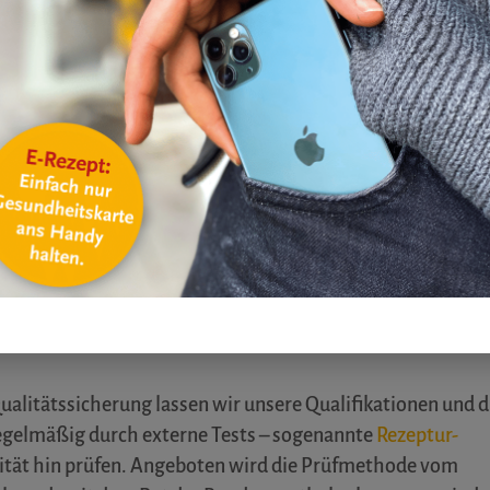
enden Arzt.
rd
in speziellen Arbeitsräumen
hergestellt, die strengen
iften unterliegen und in der Laborkleidung und je nach
Mundschutz, Haube oder Handschuhe getragen werden.
n abgewogen, nach strengen Vorschriften weiterverarbeit
 Überwachung der Vorgänge. Anschließend wird das
Tuben oder Tiegel abgefüllt und bekommt ein Etikett.
der Vorbereitung und der Herstellung
werden sämtliche
e des Kunden und Arztes, verwendete Rohstoffe mit Ch
Einwaage so wie jeder einzelne Arbeitsschritt dokument
seine individuelle Rezeptur erhält, überprüfen wir nochm
d Freigaben des Herstellungsprotokolls.
ualitätssicherung lassen wir unsere Qualifikationen und d
egelmäßig durch externe Tests – sogenannte
Rezeptur-
lität hin prüfen. Angeboten wird die Prüfmethode vom