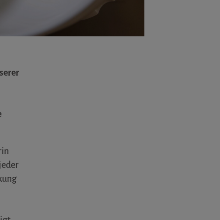
serer
e
rin
jeder
nkung
igt