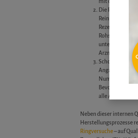
mit dem verordn
Die Rezeptur wi
Reinheitsvorschr
Rezeptur auch 
Rohstoffe werde
unter ständiger
Arzneimittel in 
Schon
während 
Angaben wie Nam
Nummer, genaue 
Bevor der Kunde 
alle Angaben un
Neben dieser internen Q
Herstellungsprozesse r
Ringversuche
– auf Qua